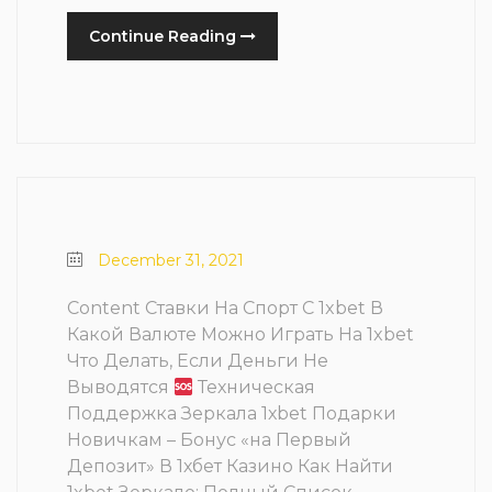
Continue Reading
December 31, 2021
Content Ставки На Спорт С 1xbet В
Какой Валюте Можно Играть На 1xbet
Что Делать, Если Деньги Не
Выводятся
Техническая
Поддержка Зеркала 1хbet Подарки
Новичкам – Бонус «на Первый
Депозит» В 1хбет Казино Как Найти