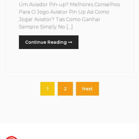
Um Aviador Pin-up? Melhores Conselhos
Para O Jogo Aviator Pin Up Asi Como
Jogar Aviator? Tais Como Ganhar
Sempre Simply No […]
Continue Reading
1
2
Next