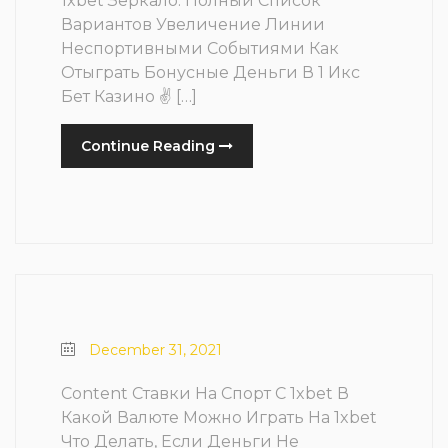
1xbet Зеркало: Полный Список
Вариантов Увеличение Линии
Неспортивными Событиями Как
Отыграть Бонусные Деньги В 1 Икс
Бет Казино ✌ […]
Continue Reading
December 31, 2021
Content Ставки На Спорт С 1xbet В
Какой Валюте Можно Играть На 1xbet
Что Делать, Если Деньги Не