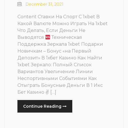
December 31, 2021
Content Ставки На Спорт С 1xbet В
Какой Валюте Можно Играть На 1xbet
Что Делать, Если Деньги Не
Выводятся
Техническая
Поддержка Зеркала 1хbet Подарки
Новичкам – Бонус «на Первый
Депозит» В 1хбет Казино Как Найти
1xbet Зеркало: Полный Список
Вариантов Увеличение Линии
Неспортивными Событиями Как
Отыграть Бонусные Деньги В 1 Икс
Бет Казино ✌ […]
Continue Reading