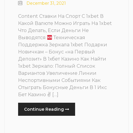
December 31, 2021
Content Ставки На Спорт С 1xbet В
Какой Валюте Можно Играть На 1xbet
Что Делать, Если Деньги Не
Выводятся
Техническая
Поддержка Зеркала 1хbet Подарки
Новичкам – Бонус «на Первый
Депозит» В 1хбет Казино Как Найти
1xbet Зеркало: Полный Список
Вариантов Увеличение Линии
Неспортивными Событиями Как
Отыграть Бонусные Деньги В 1 Икс
Бет Казино ✌ […]
Continue Reading