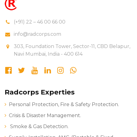
(+91) 22 – 46 00 66 00
info@radcorps.com
303, Foundation Tower, Sector-11, CBD Belapur,
Navi Mumbai, India - 400 614
Radcorps Experties
Personal Protection, Fire & Safety Protection.
Crisis & Disaster Management.
Smoke & Gas Detection.