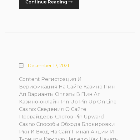
Continue Reading
December 17, 2021
Content Регистрация И
Верификация На Сайте Казино Пин
Ап Варианты Оплаты В Пин Ап
Казино-онлайн Pin Up Pin Up On Line
Casino: Сведения О Сайте
Провайдеры Слотов Pin Upward
Casino Способы Обхода Блокировки
Ркн И Вход На Сайт Пинап Акции И
Турниры Каждую Неделю Как Начать