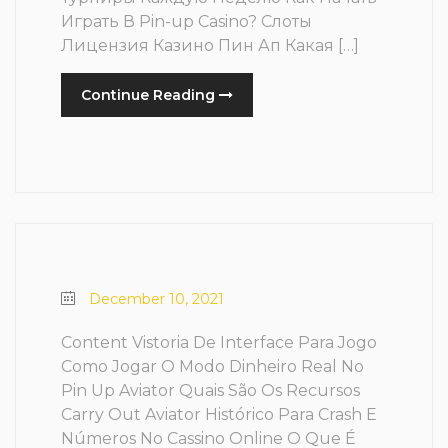
Играть В Pin-up Casino? Слоты
Лицензия Казино Пин Ап Какая […]
Continue Reading
December 10, 2021
Content Vistoria De Interface Para Jogo
Como Jogar O Modo Dinheiro Real No
Pin Up Aviator Quais São Os Recursos
Carry Out Aviator Histórico Para Crash E
Números No Cassino Online O Que É