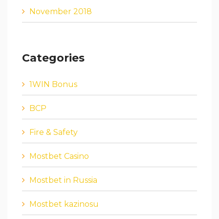
November 2018
Categories
1WIN Bonus
BCP
Fire & Safety
Mostbet Casino
Mostbet in Russia
Mostbet kazinosu