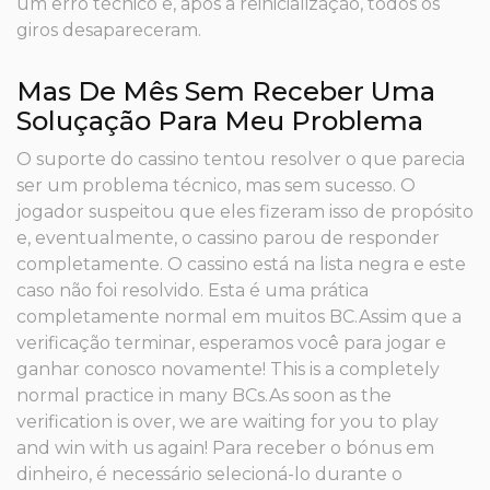
um erro técnico e, após a reinicialização, todos os
giros desapareceram.
Mas De Mês Sem Receber Uma
Soluçação Para Meu Problema
O suporte do cassino tentou resolver o que parecia
ser um problema técnico, mas sem sucesso. O
jogador suspeitou que eles fizeram isso de propósito
e, eventualmente, o cassino parou de responder
completamente. O cassino está na lista negra e este
caso não foi resolvido. Esta é uma prática
completamente normal em muitos BC.Assim que a
verificação terminar, esperamos você para jogar e
ganhar conosco novamente! This is a completely
normal practice in many BCs.As soon as the
verification is over, we are waiting for you to play
and win with us again! Para receber o bónus em
dinheiro, é necessário selecioná-lo durante o