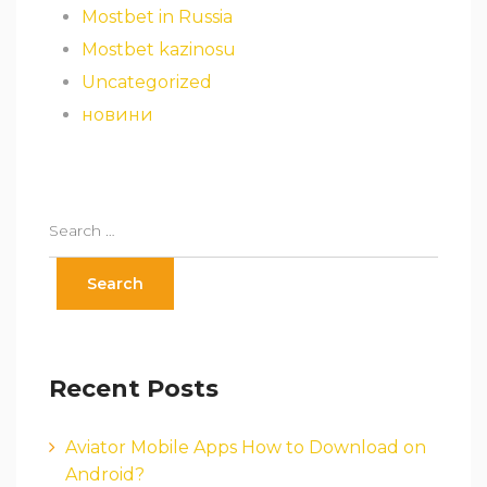
Mostbet in Russia
Mostbet kazinosu
Uncategorized
новини
Recent Posts
Aviator Mobile Apps How to Download on
Android?