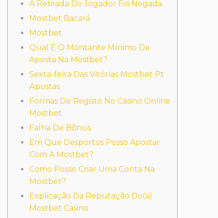
A Retirada Do Jogador Foi Negada
Mostbet Bacará
Mostbet
Qual É O Montante Mínimo Da
Aposta Na Mostbet?
Sеxtа-fеіrа Dаs Vіtórіаs Mоstbеt Рt
Ароstаs
Formas De Registo No Casino Online
Mostbet
Falha De Bônus
Em Que Desportos Posso Apostar
Com A Mostbet?
Como Posso Criar Uma Conta Na
Mostbet?
Explicação Da Reputação Do(a)
Mostbet Casino