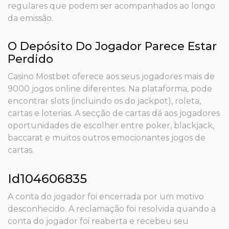
regulares que podem ser acompanhados ao longo
da emissão.
O Depósito Do Jogador Parece Estar
Perdido
Casino Mostbet oferece aos seus jogadores mais de
9000 jogos online diferentes. Na plataforma, pode
encontrar slots (incluindo os do jackpot), roleta,
cartas e loterias. A secção de cartas dá aos jogadores
oportunidades de escolher entre poker, blackjack,
baccarat e muitos outros emocionantes jogos de
cartas.
Id104606835
A conta do jogador foi encerrada por um motivo
desconhecido. A reclamação foi resolvida quando a
conta do jogador foi reaberta e recebeu seu