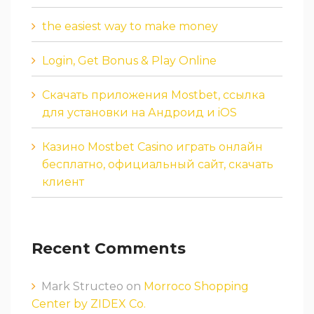
the easiest way to make money
Login, Get Bonus & Play Online
Скачать приложения Mostbet, ссылка
для установки на Андроид и iOS
Казино Mostbet Casino играть онлайн
бесплатно, официальный сайт, скачать
клиент
Recent Comments
Mark Structeo
on
Morroco Shopping
Center by ZIDEX Co.