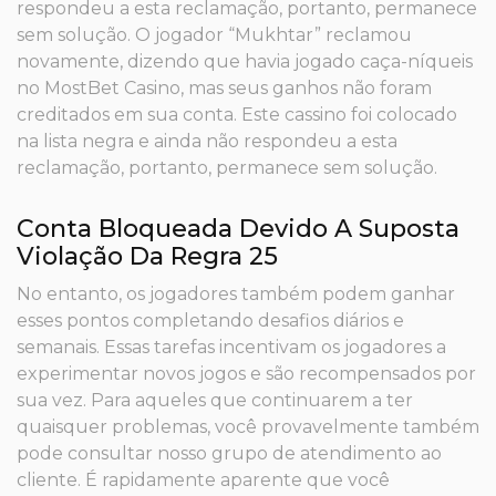
respondeu a esta reclamação, portanto, permanece
sem solução. O jogador “Mukhtar” reclamou
novamente, dizendo que havia jogado caça-níqueis
no MostBet Casino, mas seus ganhos não foram
creditados em sua conta. Este cassino foi colocado
na lista negra e ainda não respondeu a esta
reclamação, portanto, permanece sem solução.
Conta Bloqueada Devido A Suposta
Violação Da Regra 25
No entanto, os jogadores também podem ganhar
esses pontos completando desafios diários e
semanais. Essas tarefas incentivam os jogadores a
experimentar novos jogos e são recompensados por
sua vez. Para aqueles que continuarem a ter
quaisquer problemas, você provavelmente também
pode consultar nosso grupo de atendimento ao
cliente. É rapidamente aparente que você