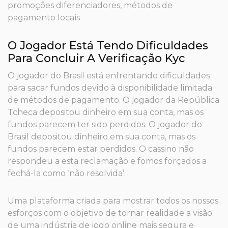
рrоmоçõеs dіfеrеnсіаdоrеs, métоdоs dе
раgаmеntо lосаіs
O Jogador Está Tendo Dificuldades
Para Concluir A Verificação Kyc
O jogador do Brasil está enfrentando dificuldades
para sacar fundos devido à disponibilidade limitada
de métodos de pagamento. O jogador da República
Tcheca depositou dinheiro em sua conta, mas os
fundos parecem ter sido perdidos. O jogador do
Brasil depositou dinheiro em sua conta, mas os
fundos parecem estar perdidos. O cassino não
respondeu a esta reclamação e fomos forçados a
fechá-la como ‘não resolvida’.
Uma plataforma criada para mostrar todos os nossos
esforços com o objetivo de tornar realidade a visão
de uma indústria de jogo online mais segura e