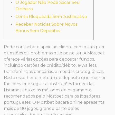
O Jogador Não Pode Sacar Seu
Dinheiro
Conta Bloqueada Sem Justificativa
Receber Notícias Sobre Novos
Bónus Sem Depósitos
Pode contactar o apoio ao cliente com quaisquer
questões ou problemas que possa ter. A Mostbet
oferece várias opções para depositar fundos,
incluindo cartões de crédito/débito, e-wallets,
transferências bancárias, e moedas criptográficas.
Basta escolher o método de depósito que melhor
lhe convier e seguir as instruções fornecidas.
Listamos abaixo os métodos de pagamento
recomendados pelo Mostbet para os jogadores
portugueses. O Mostbet bacará online apresenta
mais de 80 jogos, grande parte deles
disponibilizados em versão ao vivo.