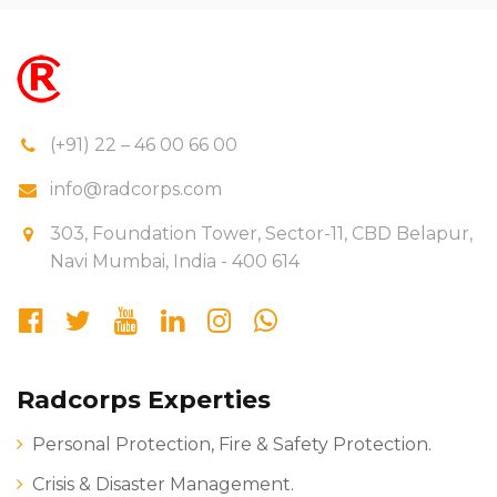
(+91) 22 – 46 00 66 00
info@radcorps.com
303, Foundation Tower, Sector-11, CBD Belapur,
Navi Mumbai, India - 400 614
Radcorps Experties
Personal Protection, Fire & Safety Protection.
Crisis & Disaster Management.