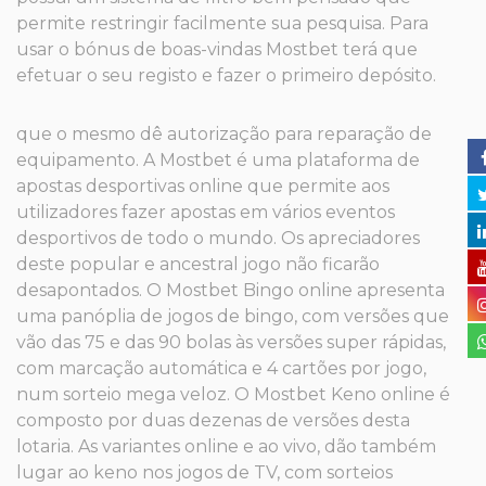
permite restringir facilmente sua pesquisa. Para
usar o bónus de boas-vindas Mostbet terá que
efetuar o seu registo e fazer o primeiro depósito.
que o mesmo dê autorização para reparação de
equipamento. A Mostbet é uma plataforma de
apostas desportivas online que permite aos
utilizadores fazer apostas em vários eventos
desportivos de todo o mundo. Os apreciadores
deste popular e ancestral jogo não ficarão
desapontados. O Mostbet Bingo online apresenta
uma panóplia de jogos de bingo, com versões que
vão das 75 e das 90 bolas às versões super rápidas,
com marcação automática e 4 cartões por jogo,
num sorteio mega veloz. O Mostbet Keno online é
composto por duas dezenas de versões desta
lotaria. As variantes online e ao vivo, dão também
lugar ao keno nos jogos de TV, com sorteios